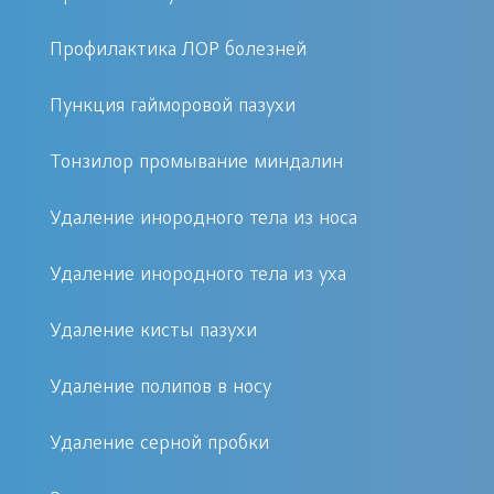
следствие слабости собственных
защитных сил организма, а также
Профилактика ЛОР болезней
симптом перехода заболевания в
хроническую форму.
Пункция гайморовой пазухи
Тонзилор промывание миндалин
Что же касается непосредственно
ангины, то причина ее появления –
Удаление инородного тела из носа
попадание патологических
микроорганизмов на слизистую. Чаще
Удаление инородного тела из уха
всего возбудителями выступают:
Удаление кисты пазухи
микоплазмы,
Удаление полипов в носу
стрептококки,
грибы Кандида,
Удаление серной пробки
пневмококки,