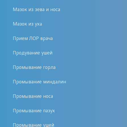
организма больного, и чаще всего
таковым являются лакуны –
Мазок из зева и носа
своеобразные отверстия,
Мазок из уха
проникающие глубоко внутрь небных
миндалин.
Прием ЛОР врача
Если иммунитет у человека работает
Продувание ушей
на должном уровне, пробки исчезнут
Промывание горла
сами по себе вскорости после того,
как будет устранено основное
Промывание миндалин
заболевание.
Промывание носа
Нередко поверхность гланд не
Промывание пазух
очищается даже после того, как
ангина полностью излечена. Это
Промывание ушей