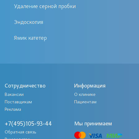
сбор анамнеза и выявление основной
Удаление серной пробки
симптоматики, позволяющей
заподозрить гнойный гайморит.
Эндоскопия
С целью уточнения диагноза
Ямик катетер
пациенту назначаются
дополнительные обследования.
Диагностически важные результаты
получают с помощью рентгена
придаточных пазух. Таким образом
Сотрудничество
Информация
определяют количество экссудата в
Вакансии
О клинике
Поставщикам
Пациентам
полостях.
Реклама
Как только будет установлен диагноз
+7(495)105-93-44
Мы принимаем
и степень развития заболевания –
Обратная связь