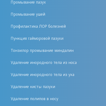
Промывание пазух
Общая интоксикация.
Промывание ушей
Понижение работоспособности.
Затрудненное дыхание носом.
Профилактика ЛОР болезней
Повышенная температура.
Дискомфорт в параорбитальной
Пункция гайморовой пазухи
бласти.
Тонзилор промывание миндалин
Лечение
Удаление инородного тела из носа
При обращении больного в ЛОР-
Удаление инородного тела из уха
кабинет частной клиники «Первый
Доктор», находящейся в Москве,
Удаление кисты пазухи
доктор проведет полноценную
Удаление полипов в носу
консультацию, включающую осмотр,