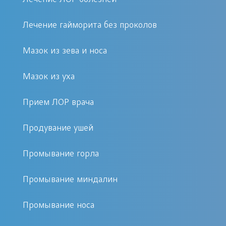
катаральными синдромами. Из носа
начинает выделяться зелено-желтая
Лечение гайморита без проколов
слизь, появляется слезотечение. Через
несколько дней наступает острый
Мазок из зева и носа
период – отделяемое становится
Мазок из уха
гуще, в нем начинают активно
делиться и размножаться патогенные
Прием ЛОР врача
возбудители. Слизь приобретает
неприятное амбре.
Продувание ушей
Промывание горла
Кроме типичных симптомов болезни
можно выделить и общеклинические
Промывание миндалин
признаки, они присущи почти всем
типам гнойных воспалений в полости
Промывание носа
носа: