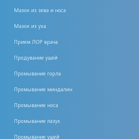
активизируются из-за активизации
таких распространенных заболеваний
Мазок из зева и носа
как:
Мазок из уха
Грипп и ОРЗ.
Прием ЛОР врача
Синуситы.
Кашель и простуда.
Продувание ушей
Сначала развивается сухой и лающий
Промывание горла
кашель, затем появляется насморк и
Промывание миндалин
бактерии, находящиеся в слизи, из
полостей носа посредством
Промывание носа
евстахиевой трубы попадают в
среднее ухо. Необходимо отметить,
Промывание пазух
что у детей участок соединяющий
Промывание ушей