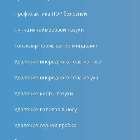
носоглотку и среднее ухо очень
короткий, поэтому воспалительный
Профилактика ЛОР болезней
процесс может начаться вслед за
насморком, кашлем или синуситом.
Пункция гайморовой пазухи
Тонзилор промывание миндалин
Гной в ухе – это и есть гнойный отит.
Его нужно лечить только комплексно
Удаление инородного тела из носа
и как можно быстрее, в противном
случае есть риск развития серьезных
Удаление инородного тела из уха
осложнений.
Удаление кисты пазухи
К чему может привести отсутствие лечения гнойного
Удаление полипов в носу
отита
Удаление серной пробки
Существует не только острая форма
заболевания, но и хроническая. Но