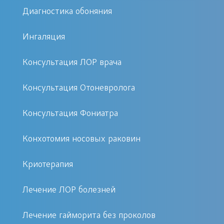
защитой. Это весьма логично, так как
Диагностика обоняния
различным инфекционным
возбудителям гораздо удобнее
Ингаляция
атаковать ослабленное тело. Гной в
Консультация ЛОР врача
ухе образуется из-за воспаления,
вызванного определенным типом
Консультация Отоневролога
гноеродных бактерий или вирусов.
Однако причины могут быть и
Консультация Фониатра
другими.
Конхотомия носовых раковин
Факторы, провоцирующие острый воспалительный
Криотерапия
процесс
Лечение ЛОР болезней
Микроорганизмы, вызывающие
гнойное воспаление в ухе
Лечение гайморита без проколов