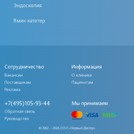
гнойных или сукровичных
Эндоскопия
выделений из ушей.
Ямик катетер
Аллергические реакции: гнойное
отделяемое начинает заполнять
ушной канал при попадании в
него аллергенов, приводящих к
раздражению. При тяжелых
Сотрудничество
Информация
аллергических формах гнойные
Вакансии
О клинике
выделения расцениваются как
Поставщикам
Пациентам
типичный признак.
Реклама
Диабет. На ранней стадии этого
+7(495)105-93-44
Мы принимаем
заболевания хронический отит
Обратная связь
является практически
Руководство
неотступным спутником
© 2002 – 2026 ООО «Первый Доктор»
больных. Внутри слухового