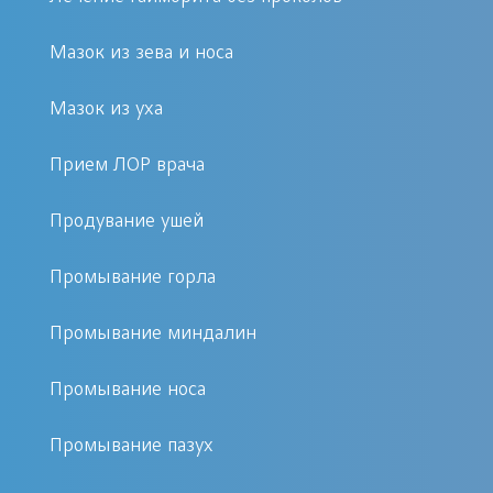
Хронический средний отит
характеризуется также выделением
Мазок из зева и носа
кровянистых сгустков, сукровичной
Мазок из уха
жидкости. Все это признаки болезни,
именуемой «гнойный отит». В
Прием ЛОР врача
некоторых случаях за типичные
выделения принимается ушная сера,
Продувание ушей
если она становится жидкой и стекает
Промывание горла
к основанию ушной раковины.
Промывание миндалин
Существует несколько основных
заболеваний, следствием которых
Промывание носа
является хронический отит:
Промывание пазух
Грибковые поражения слуховых