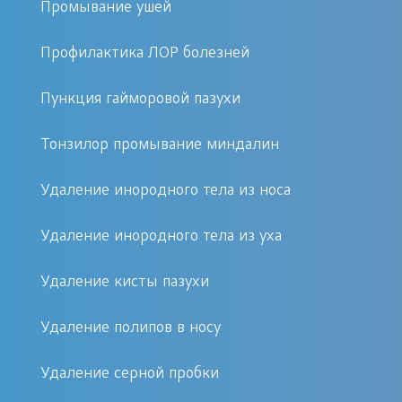
Промывание ушей
каналов, довольно часто
встречается у детей и
Профилактика ЛОР болезней
подростков. Грибок открывает
«входные ворота» для
Пункция гайморовой пазухи
гноеродных бактерий. Отит
Тонзилор промывание миндалин
проявит себя при резком
снижении количества серы в
Удаление инородного тела из носа
ушном канале или при снижении
уровня иммунной защиты.
Удаление инородного тела из уха
Экземы, псориаз и иные
Удаление кисты пазухи
заболевания дерматологического
профиля с локализацией в
Удаление полипов в носу
области лица и ушной раковины.
Сначала они вызывают зуд, а
Удаление серной пробки
после приводят и к образованию