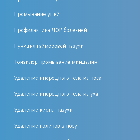
непонятные шумы в голове.
Промывание ушей
проблемы со слухом.
Профилактика ЛОР болезней
Диагностические методы и способы лечения
Пункция гайморовой пазухи
В диагностический и лечебный
комплекс, используемый при
Тонзилор промывание миндалин
патологиях уха, горла или носа,
входят следующие, широко
Удаление инородного тела из носа
распространенные процедуры:
Удаление инородного тела из уха
Эндоскопическое обследование
Удаление кисты пазухи
полостей носа, назначают при
подозрении на воспалительный
Удаление полипов в носу
процесс в пазухах. Особенно при