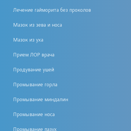
хроническую. Что грозит серьезными
Лечение гайморита без проколов
осложнениями и снижением функции
органов слуха и дыхания.
Мазок из зева и носа
Мазок из уха
К болезненной симптоматике можно отнести:
Прием ЛОР врача
затяжную заложенность носа;
резкое изменение тембра голоса;
Продувание ушей
кашлевые синдромы;
боль в горле, при глотании;
Промывание горла
дискомфорт в ухе или в носу;
Промывание миндалин
гнойные выделения из полости
носа или уха;
Промывание носа
интенсивное носовое
кровотечение.
Промывание пазух