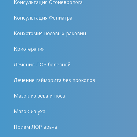
Консультация Отоневролога
среднего отита за две недели:
Антродренаж или Щелевая
Консультация Фониатра
антро-аттикотомия, с
восстановлением барабанной
Конхотомия носовых раковин
перепонки.
Операции по улучшению слуха с
Криотерапия
помощью Шарнироной
Лечение ЛОР болезней
сталедопластики, что избавляет
от инвалидизации
Лечение гайморита без проколов
(головокружений и
гиперакузии) и поэтому,
Мазок из зева и носа
пригодна даже детям.
Мазок из уха
При заболеваниях носа и глотки:
Прием ЛОР врача