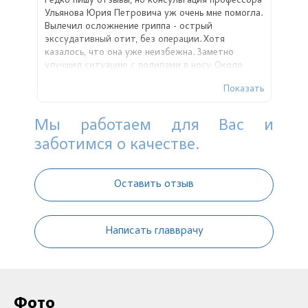
Редко пишу отзывы, но консультация профессора
Ульянова Юрия Петровича уж очень мне помогла.
Вылечил осложнение гриппа - острый
экссудативный отит, без операции. Хотя
казалось, что она уже неизбежна. Заметно
улучшил ситуацию с полипами в носу. Около
полугода сплю без храпа. Спасибо!
Показать
Мы работаем для Вас и
заботимся о качестве.
Оставить отзыв
Написать главврачу
Фото