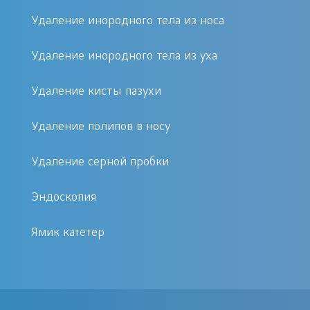
сезонной простуды
Удаление инородного тела из носа
Лечение хронических
заболеваний полости рта, носа,
Удаление инородного тела из уха
глотки, гортани
Исправление искривлений
Удаление кисты пазухи
носовой перегородки, с
одновременной реконструкцией
Удаление полипов в носу
аэродинамки носа, врожденных
Удаление серной пробки
и посттравматических
деформаций носа
Эндоскопия
Реконструкция формы и функции
носа с
Ямик катетер
восстановлением правильной аэроди