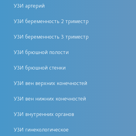
знакомых, где лучше починят обувь, а
УЗИ артерий
при проблемах со здоровьем, идем
УЗИ беременность 2 триместр
куда поближе. Есть районная
поликлиника, в нее и идем. А
УЗИ беременность 3 триместр
классный врач не всегда найдется
рядом. Иногда до него надо проехать
УЗИ брюшной полости
достаточно большое расстояние.
УЗИ брюшной стенки
Постепенно становится по-другому.
УЗИ вен верхних конечностей
К счастью, последнее время ситуация,
УЗИ вен нижних конечностей
как мне кажется, начинает меняться.
И люди стали чаще задавать такие
УЗИ внутренних органов
вопросы, подобно тому – где лучше
сделать УЗИ. Скажу больше.
УЗИ гинекологическое