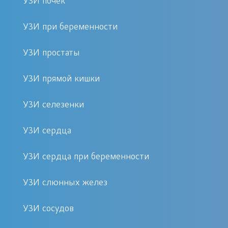
УЗИ почек
справки.
УЗИ при беременности
Второй главный компонент в
исследовании – аппаратура.
УЗИ простаты
Ультразвуковые аппараты – это
УЗИ прямой кишки
сложнейшая техника, в которой
собраны воедино новейшие
УЗИ селезенки
разработки, тончайшие технологии. И
очень важно, что аппаратура была:
УЗИ сердца
Современной
УЗИ сердца при беременности
С адекватным набором датчиков
УЗИ слюнных желез
С актуальным программным
обеспечением.
УЗИ сосудов