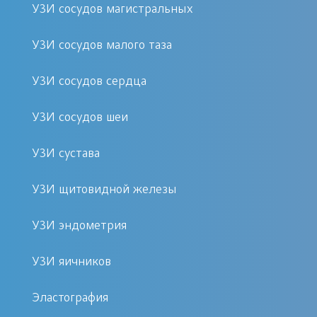
Эти три главных составляющих
УЗИ сосудов магистральных
оборудования позволяют в купе с
хорошим квалифицированным
УЗИ сосудов малого таза
специалистом приблизить точность
УЗИ сосудов сердца
ультразвукового исследования к
компьютерной или
УЗИ сосудов шеи
магниторезонансной томографии.
Современные ультразвуковые
УЗИ сустава
аппараты позволяют получать
УЗИ щитовидной железы
объемные изображения,
моделировать ход выделения того
УЗИ эндометрия
или иного образования для
хирургической операции, определять
УЗИ яичников
наличие или отсутствие кровотока
Эластография
даже в маленьком сосуде, и многое