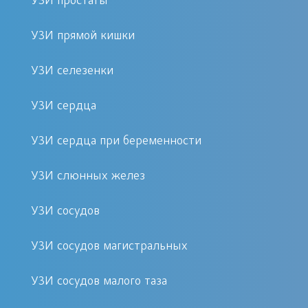
УЗИ простаты
клеточные изменения в тканях
УЗИ прямой кишки
желудка, его тыльной зоны,
которые выявляют путем
УЗИ селезенки
проведения эндоскопического
осмотра внутреннего
УЗИ сердца
пространства;
УЗИ сердца при беременности
желтушный оттенок наружных
покровов тела;
УЗИ слюнных желез
патологическое нарушение
синтеза инсулина;
УЗИ сосудов
беспричинные колебания веса;
регулярный жидкий стул и т. д.
УЗИ сосудов магистральных
УЗИ сосудов малого таза
Рекомендуемые условия подготовки