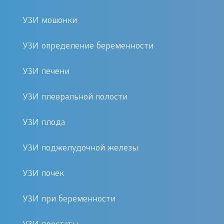
проявление;
УЗИ мошонки
боль при пальпаторном
обследовании зоны
УЗИ определение беременности
расположения органа,
УЗИ печени
обнаружение уплотнения в
тканях;
УЗИ плевральной полости
признаки внутреннего
кровоизлияния, гнойного очага,
УЗИ плода
кист, опухолевого процесса;
текущее затяжное воспаление
УЗИ поджелудочной железы
или стадия его обострения,
УЗИ почек
диагностика осуществляется для
возможности наиболее раннего
УЗИ при беременности
выявления осложнений в
структуре органа;