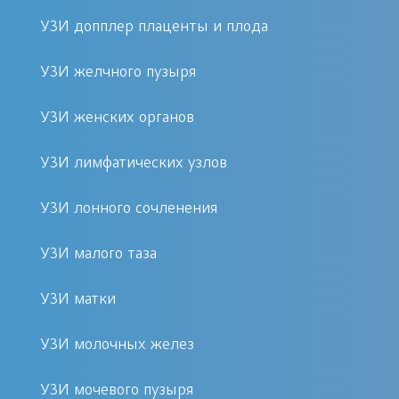
отличаясь от нормы, они
УЗИ допплер плаценты и плода
свидетельствуют о присутствии
УЗИ желчного пузыря
патологического отклонения.
УЗИ женских органов
Следует выполнить ультразвуковое
сканирование при выявлении
УЗИ лимфатических узлов
тревожных показателей, которые
УЗИ лонного сочленения
могут указывать на присутствие
структурного или функционального
УЗИ малого таза
нарушения в тканях органа:
УЗИ матки
ощущения дискомфорта в
эпигастрии, а также любых
УЗИ молочных желез
болевых признаках, имеющих
УЗИ мочевого пузыря
регулярное или периодическое