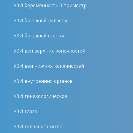
имеет высокий уровень
УЗИ беременность 3 триместр
квалификации, опыт практической
работы на сканере с внедрением
УЗИ брюшной полости
новых разработок по выявлению
УЗИ брюшной стенки
патологических изменений.
УЗИ вен верхних конечностей
Когда требуется диагностика
УЗИ вен нижних конечностей
Поджелудочная железа находится в
организме под желудочной полостью
УЗИ внутренних органов
и немного кзади от нее, что
определяет некоторые трудности в
УЗИ гинекологическое
осуществлении диагностической
УЗИ глаза
процедуры, но позволяет рассмотреть
орган в разных плоскостях и выявить
УЗИ головного мозга
его структурные особенности,