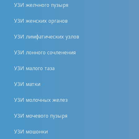
УЗИ желчного пузыря
получить максимум
информации, требуется
УЗИ женских органов
специальная подготовка, однако
даже при соблюдении всех
УЗИ лимфатических узлов
условий полученных данных
может оказаться недостаточно. К
УЗИ лонного сочленения
сожалению, простата – орган,
УЗИ малого таза
который помещен глубоко в
брюшной полости, поэтому
УЗИ матки
результаты принимаются только
как ориентировочные.
УЗИ молочных желез
Внутренний или
УЗИ мочевого пузыря
трансректальный.
Предусматривает введение
УЗИ мошонки
датчика, на который в целях