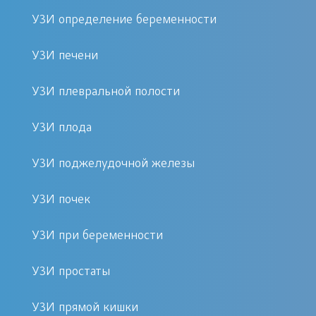
гигиены надевают презерватив,
УЗИ определение беременности
через прямую кишку в кишечник.
УЗИ печени
Это позволяет максимально
приблизиться к простате и
УЗИ плевральной полости
рассмотреть все ее структурные
изменения, определить, есть ли
УЗИ плода
отклонения в функционировании
и т.д.
УЗИ поджелудочной железы
УЗИ почек
Показания к УЗИ простаты и порядок подготовки к
нему
УЗИ при беременности
Чтобы обнаружить патологию на
УЗИ простаты
начальном этапе ее развития и не
допустить серьезных осложнений,
УЗИ прямой кишки