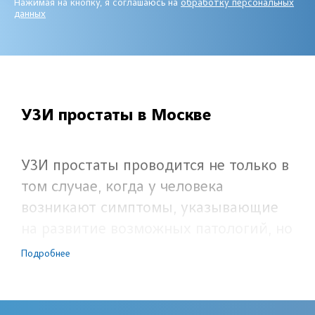
Нажимая на кнопку, я соглашаюсь на
обработку персональных
данных
УЗИ простаты в Москве
УЗИ простаты проводится не только в
том случае, когда у человека
возникают симптомы, указывающие
на развитие возможных патологий, но
и в профилактических целях: для
Подробнее
предупреждения развития таковых.
Благодаря тому, что ультразвук
отражается от того органа, за