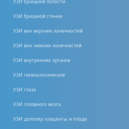
терапевтические мероприятия.
УЗИ брюшной полости
УЗИ брюшной стенки
Разновидности УЗИ простаты
УЗИ вен верхних конечностей
На сегодняшний день в распоряжении
врачей-диагностов есть две
УЗИ вен нижних конечностей
разновидности акустических
датчиков, при помощи которых
УЗИ внутренних органов
можно обследовать рассматриваемый
участок мужского организма:
УЗИ гинекологическое
УЗИ глаза
Наружный или
трансабдоминальный.
УЗИ головного мозга
Предусматривает осмотр через
переднюю стенку брюшной
УЗИ допплер плаценты и плода
полости. Для того, чтобы